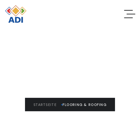
READ THE ARTICLE
Flooring & Roofing
STARTSEITE
FLOORING & ROOFING